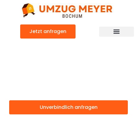
Zum
Inhalt
springen
Jetzt anfragen
Günstiger Lesung Umzug
Umzug Bochum
Lesung
Unverbindlich anfragen
Weitere Informationen