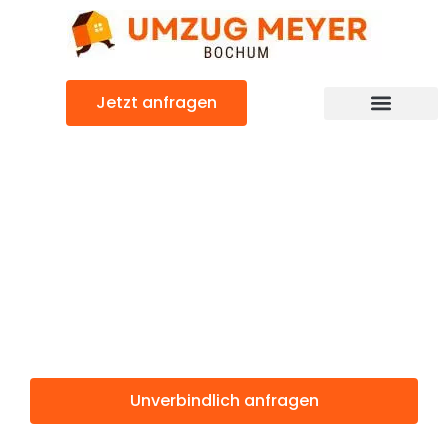
Zum
Inhalt
springen
Jetzt anfragen
Günstiger North Lanarkshire Umzug
Umzug Bochum
North
Lanarkshire
Unverbindlich anfragen