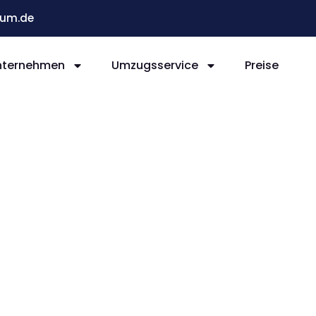
um.de
nternehmen
Umzugsservice
Preise
Bochum
kshire