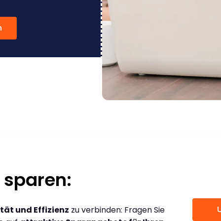
n
 sparen:
tät und Effizienz
zu verbinden: Fragen Sie