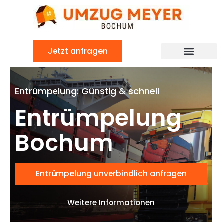
Zum
Inhalt
springen
Jetzt anfragen
Entrümpelung: Günstig & schnell
Entrümpelung
Bochum
Entrümpelung unverbindlich anfragen
Weitere Informationen