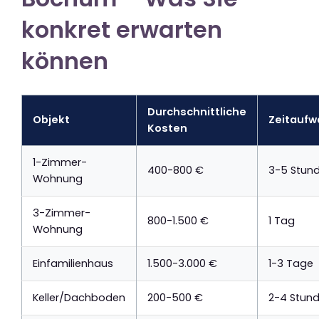
konkret erwarten
können
Durchschnittliche
Objekt
Zeitauf
Kosten
1-Zimmer-
400-800 €
3-5 Stun
Wohnung
3-Zimmer-
800-1.500 €
1 Tag
Wohnung
Einfamilienhaus
1.500-3.000 €
1-3 Tage
Keller/Dachboden
200-500 €
2-4 Stun