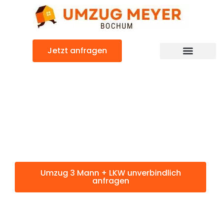
Zum
Inhalt
springen
Jetzt anfragen
Umzug 3 Mann + LKW: Günstig & schnell
Umzug 3 Mann
+ LKW Bochum
Umzug 3 Mann + LKW unverbindlich
anfragen
Weitere Informationen