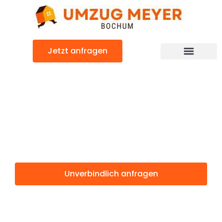
Zum
Inhalt
springen
Jetzt anfragen
Günstiger Basildon Umzug
Umzug Bochum
Basildon
Unverbindlich anfragen
Weitere Informationen