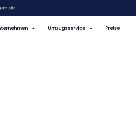
um.de
nternehmen
Umzugsservice
Preise
Bochum
n