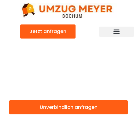
Zum
Inhalt
springen
Jetzt anfragen
Günstiger Preston Umzug
Umzug Bochum
Preston
Unverbindlich anfragen
Weitere Informationen