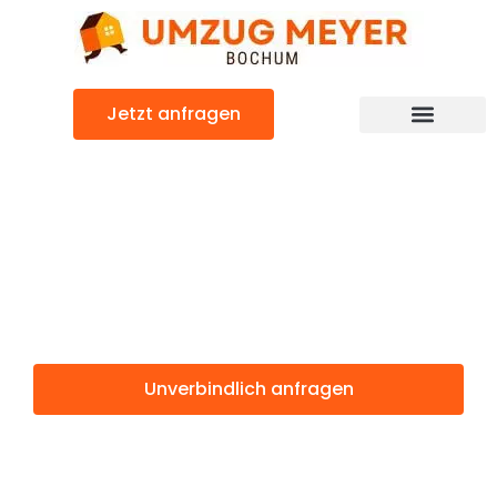
Zum
Inhalt
springen
Jetzt anfragen
Günstiger Viransehir Umzug
Umzug Bochum
Viransehir
Unverbindlich anfragen
Weitere Informationen