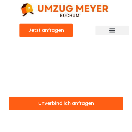
Zum
Inhalt
springen
Jetzt anfragen
Günstiger Silivri Umzug
Umzug Bochum
Silivri
Unverbindlich anfragen
Weitere Informationen