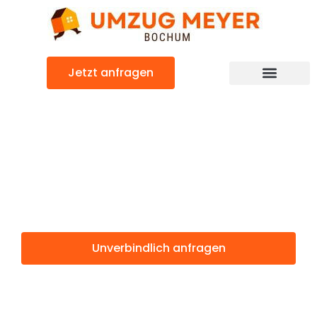
Zum
Inhalt
springen
Jetzt anfragen
Günstiger Batman Umzug
Umzug Bochum
Batman
Unverbindlich anfragen
Weitere Informationen