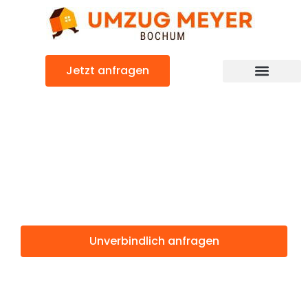
Zum
Inhalt
springen
Jetzt anfragen
Günstiger Icel Umzug
Umzug Bochum
Icel
Unverbindlich anfragen
Weitere Informationen