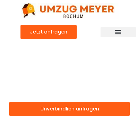
Zum
Inhalt
springen
Jetzt anfragen
Günstiger Tallinn Umzug
Umzug Bochum
Tallinn
Unverbindlich anfragen
Weitere Informationen