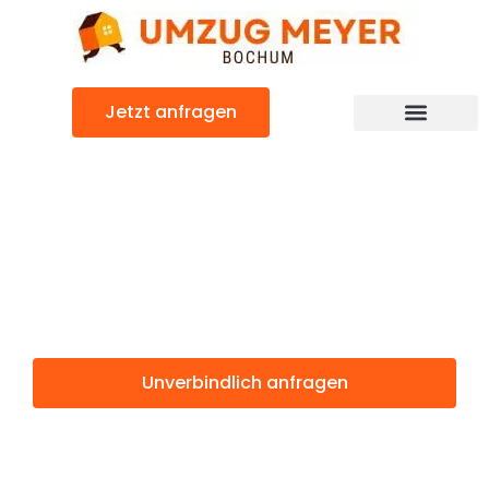
Zum
Inhalt
springen
Jetzt anfragen
Günstiger Sarajewo Umzug
Umzug Bochum
Sarajewo
Unverbindlich anfragen
Weitere Informationen