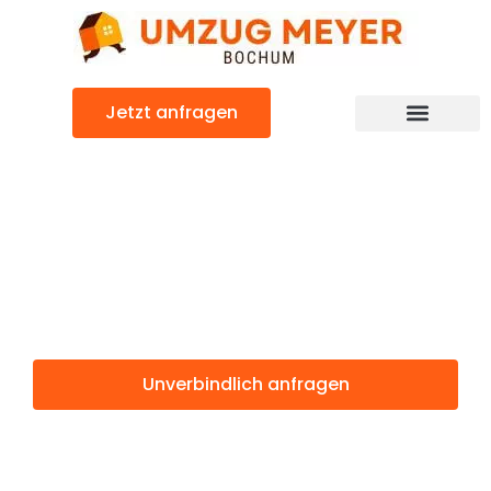
Zum
Inhalt
springen
Jetzt anfragen
Günstiger Podgorica Umzug
Umzug Bochum
Podgorica
Unverbindlich anfragen
Weitere Informationen