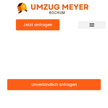
Zum
Inhalt
springen
Jetzt anfragen
Günstiger Meyrin Umzug
Umzug Bochum
Meyrin
Unverbindlich anfragen
Weitere Informationen