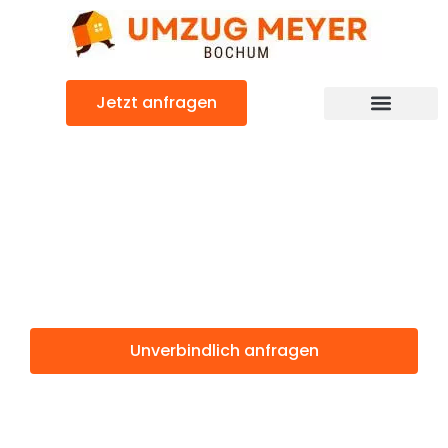
Zum
Inhalt
springen
Jetzt anfragen
Günstiger Kriens Umzug
Umzug Bochum
Kriens
Unverbindlich anfragen
Weitere Informationen