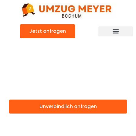
Zum
Inhalt
springen
Jetzt anfragen
Günstiger Tirgu-Mures Umzug
Umzug Bochum
Tirgu-Mures
Unverbindlich anfragen
Weitere Informationen