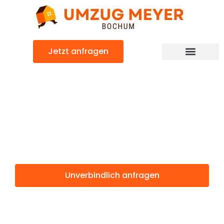
Zum
Inhalt
springen
Jetzt anfragen
Günstiger Buzau Umzug
Umzug Bochum
Buzau
Unverbindlich anfragen
Weitere Informationen