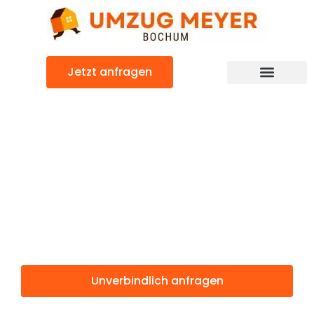
Zum
Inhalt
springen
Jetzt anfragen
Günstiger Râmnicu Vâlcea Umzug
Umzug Bochum
Râmnicu
Vâlcea
Unverbindlich anfragen