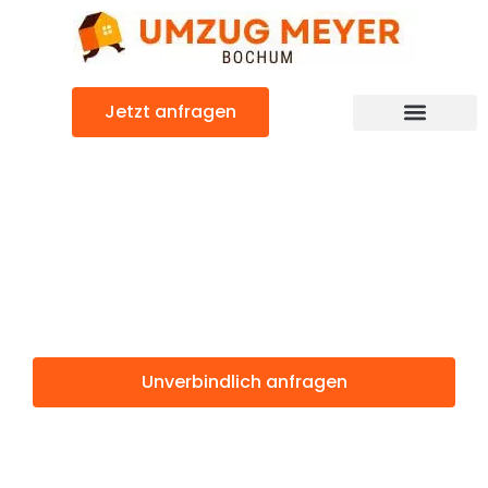
Zum
Inhalt
springen
Jetzt anfragen
Günstiger Zaanstad Umzug
Umzug Bochum
Zaanstad
Unverbindlich anfragen
Weitere Informationen