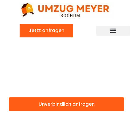
Zum
Inhalt
springen
Jetzt anfragen
Günstiger Dordrecht Umzug
Umzug Bochum
Dordrecht
Unverbindlich anfragen
Weitere Informationen