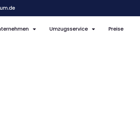
um.de
nternehmen
Umzugsservice
Preise
Bochum
agen