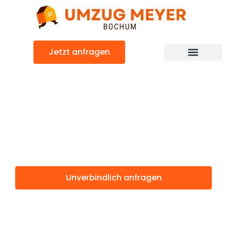
Zum
Inhalt
springen
Jetzt anfragen
Günstiger Dänemark Umzug
Umzug Bochum
Dänemark
Unverbindlich anfragen
Weitere Informationen