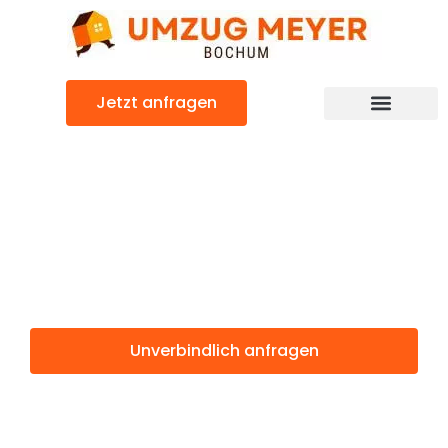
Zum
Inhalt
springen
Jetzt anfragen
Günstiger Aarhus Umzug
Umzug Bochum
Aarhus
Unverbindlich anfragen
Weitere Informationen