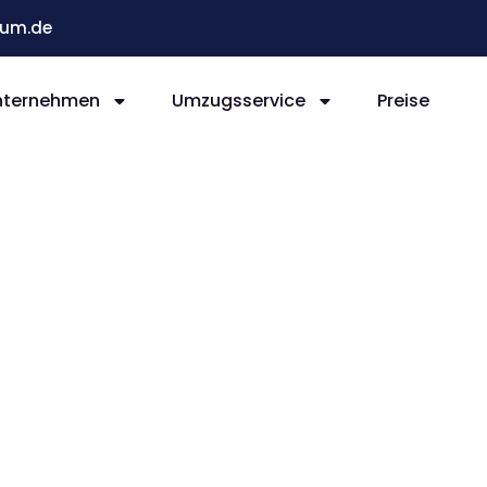
um.de
nternehmen
Umzugsservice
Preise
Bochum
d Labem