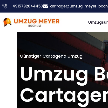
Zum
+4915792644453
anfrage@umzug-meyer-boch
Inhalt
springen
Umzugsu
Günstiger Cartagena Umzug
Umzug 
Cartage