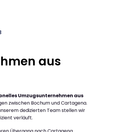
3
ehmen aus
ionelles Umzugsunternehmen aus
gen zwischen Bochum und Cartagena.
nserem dedizierten Team stellen wir
zient verläuft.
Ihren Übergang nach Cartagena