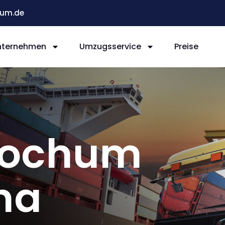
um.de
nternehmen
Umzugsservice
Preise
Bochum
na