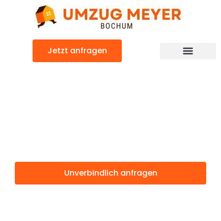
Zum
Inhalt
springen
Jetzt anfragen
Günstiger Tromso Umzug
Umzug Bochum
Tromso
Unverbindlich anfragen
Weitere Informationen