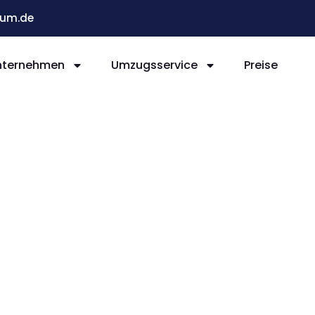
um.de
nternehmen
Umzugsservice
Preise
Bochum
tad