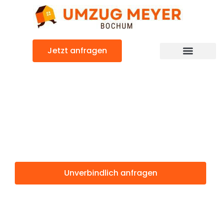
Zum
Inhalt
springen
Jetzt anfragen
Günstiger Reims Umzug
Umzug Bochum
Reims
Unverbindlich anfragen
Weitere Informationen