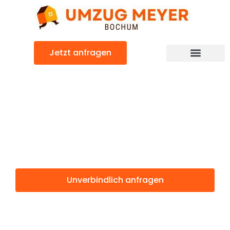
Zum
Inhalt
springen
Jetzt anfragen
Günstiger Heilbronn Umzug
Umzug Bochum
Heilbronn
Unverbindlich anfragen
Weitere Informationen