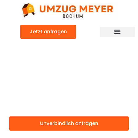
Zum
Inhalt
springen
Jetzt anfragen
Günstiger Bergisch Gladbach Umzug
Umzug Bochum
Bergisch
Gladbach
Unverbindlich anfragen