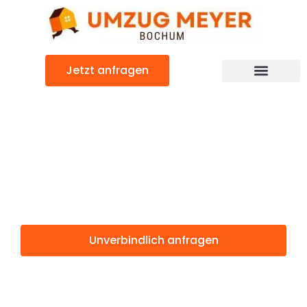
Zum
Inhalt
springen
Jetzt anfragen
Günstiger Löwen Umzug
Umzug Bochum
Löwen
Unverbindlich anfragen
Weitere Informationen