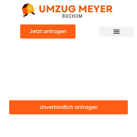
Zum
Inhalt
springen
Jetzt anfragen
Günstiger Anderlecht Umzug
Umzug Bochum
Anderlecht
Unverbindlich anfragen
Weitere Informationen