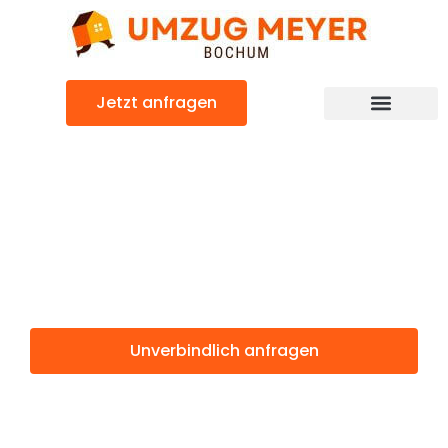
Zum
Inhalt
springen
Jetzt anfragen
Günstiger Velenje Umzug
Umzug Bochum
Velenje
Unverbindlich anfragen
Weitere Informationen