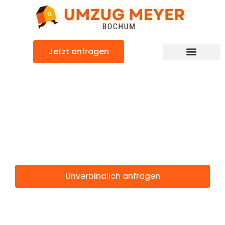
Zum
Inhalt
springen
Jetzt anfragen
Günstiger Belgrad Umzug
Umzug Bochum
Belgrad
Unverbindlich anfragen
Weitere Informationen