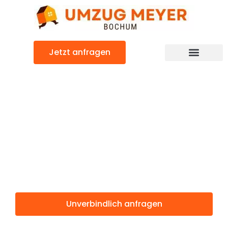
Zum
Inhalt
springen
Jetzt anfragen
Günstiger Esch-sur-Alzette Umzug
Umzug Bochum
Esch-sur-
Alzette
Unverbindlich anfragen