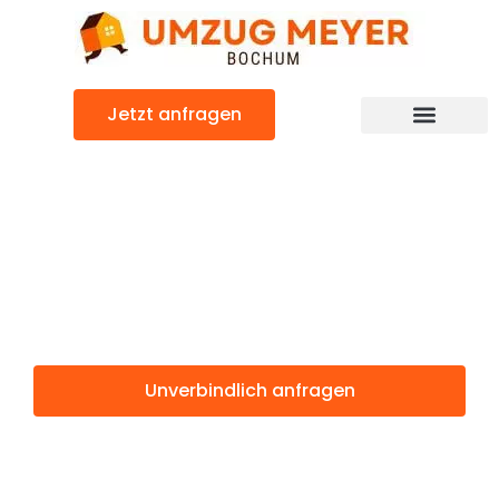
Zum
Inhalt
springen
Jetzt anfragen
Günstiger Turku Umzug
Umzug Bochum
Turku
Unverbindlich anfragen
Weitere Informationen